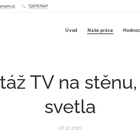
znam.cz
720757047
Úvod
Naše práce
Hodnoc
táž TV na stěnu,
svetla
08.12.2021