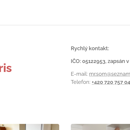
-
Rychlý kontakt:
IČO: 05122953, zapsán v
ris
E-mail:
mr.som@seznam
Telefon:
+420 720 757 0