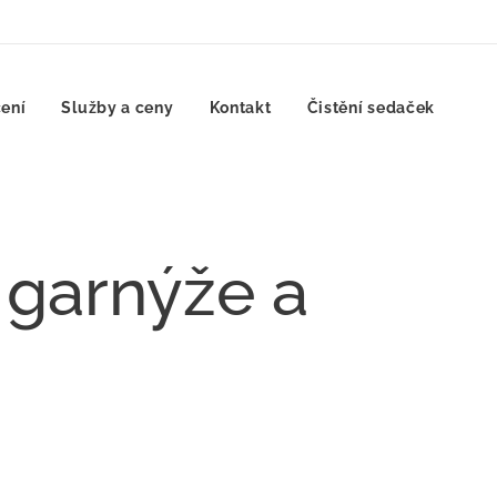
ení
Služby a ceny
Kontakt
Čistění sedaček
 garnýže a