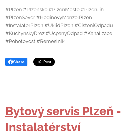
#Plzen #Plzensko #PlzenMesto #PlzenJih
#PlzenSever #HodinovyManzelPlzen
#InstalaterPlzen #UklidPlzen #CisteniOdpadu
#KuchynskyDrez #UcpanyOdpad #Kanalizace
#Pohotovost #Remeslnik
Share
Bytový servis Plzeň
-
Instalatérství