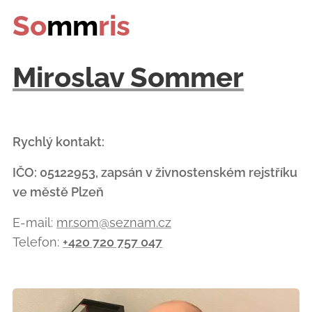
So
mm
ris
Miroslav Sommer
Rychlý kontakt:
IČO: 05122953, zapsán v živnostenském rejstříku
ve městě Plzeň
E-mail:
mr.som@seznam.cz
Telefon:
+420 720 757 047