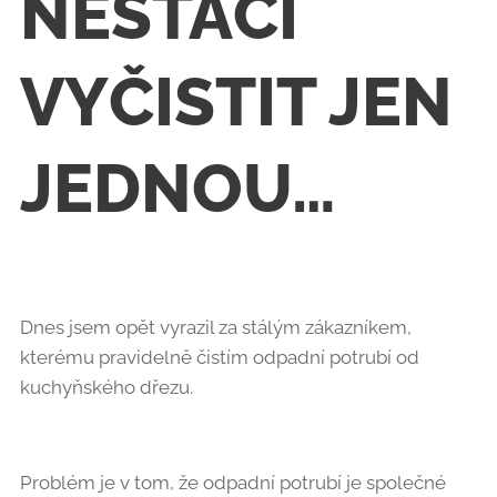
NESTAČÍ
VYČISTIT JEN
JEDNOU… 🚨
Dnes jsem opět vyrazil za stálým zákazníkem,
kterému pravidelně čistím odpadní potrubí od
kuchyňského dřezu. 🚿🔧
Problém je v tom, že odpadní potrubí je společné