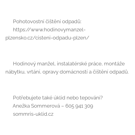
🚨 Pohotovostní čištění odpadů:
🌐 https://www.hodinovymanzel-
plzensko.cz/cisteni-odpadu-plzen/
🔨 Hodinový manžel, instalatérské práce, montáže
nábytku, vrtání, opravy domácností a čištění odpadů.
🧹 Potřebujete také úklid nebo tepování?
📞 Anežka Sommerová – 605 941 309
🌐 sommris-uklid.cz