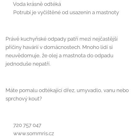
✅ Voda krásně odtéká
✅ Potrubí je vyčištěné od usazenin a mastnoty
Právě kuchyňské odpady patří mezi nejčastější
příčiny havárií v domácnostech. Mnoho lidí si
neuvědomuje, že olej a mastnota do odpadu
jednoduše nepatří. ⚠️
Máte pomalu odtékající dřez, umyvadlo, vanu nebo
sprchový kout?
📞 720 757 047
🌐 www.sommris.cz